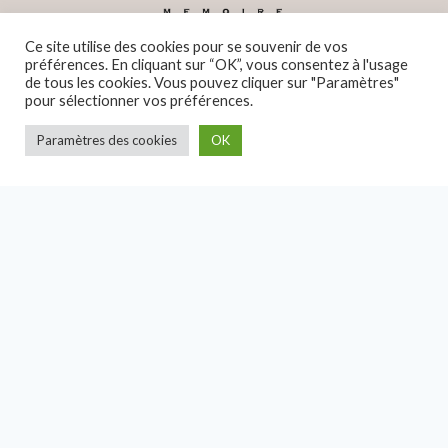
Ce site utilise des cookies pour se souvenir de vos
préférences. En cliquant sur “OK”, vous consentez à l'usage
de tous les cookies. Vous pouvez cliquer sur "Paramètres"
pour sélectionner vos préférences.
Paramètres des cookies
OK
Une question ?
Contactez-nous
Nous envoyer un message
Espace Louis Delgrès
89, quai de la Fosse
44000 Nantes
02 40 71 76 57