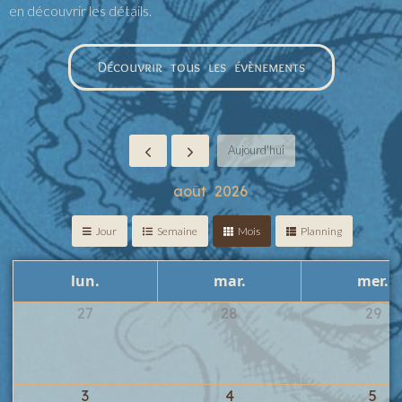
en découvrir les détails.
Découvrir tous les évènements
Aujourd'hui
août 2026
Jour
Semaine
Mois
Planning
lun.
mar.
mer.
27
28
29
3
4
5