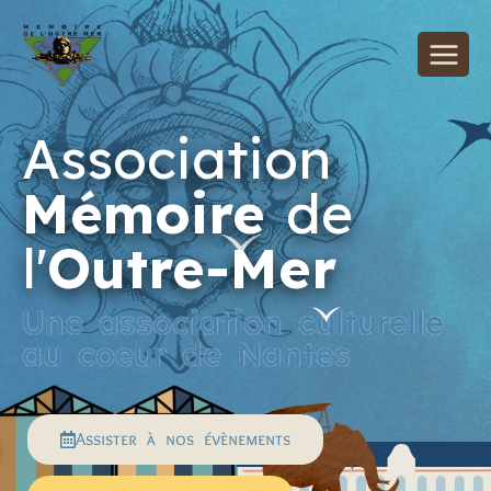
Association
Mémoire
de
l'
Outre-Mer
Une association culturelle
au coeur de Nantes
Assister à nos évènements