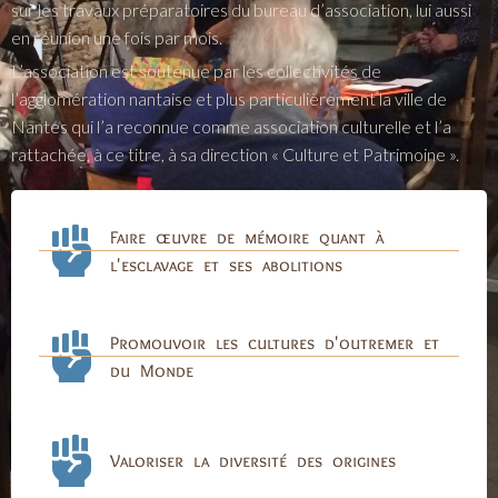
sur les travaux préparatoires du bureau d’association, lui aussi
en réunion une fois par mois.
L’association est soutenue par les collectivités de
l’agglomération nantaise et plus particulièrement la ville de
Nantes qui l’a reconnue comme association culturelle et l’a
rattachée, à ce titre, à sa direction « Culture et Patrimoine ».
Faire œuvre de mémoire quant à
l'esclavage et ses abolitions
Promouvoir les cultures d'outremer et
du Monde
Valoriser la diversité des origines