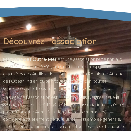
Découvrez l'association
Mémoire de l’Outre-Mer
est une association régie par la loi
1901 et créée en 1989 grâce à la rencontre de personnes
originaires des Antilles, de la Guyane, de La Réunion, d’Afrique,
de l’Océan Indien, du territoire métropolitain, toutes
soucieuses se retrouver, échanger, partager.
La siège de l’association est l’Espace Louis Delgrès, situé au
89 quai de La Fosse 44100 NANTES. L’association est gérée
par un Conseil d’Administration (de douze membres)
composé actuellement de 10 élus par l’assemblée générale.
Le Conseil d’administration se réunit tous les mois et s’appuie