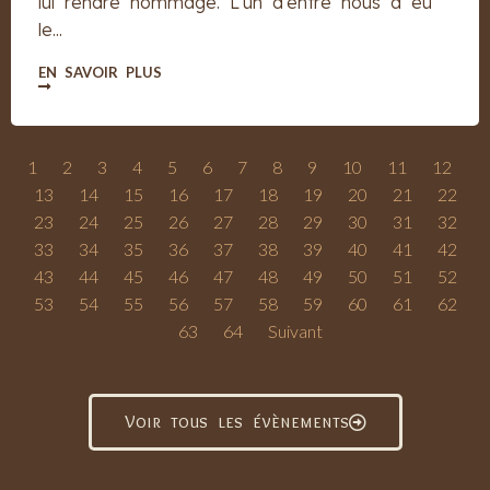
lui rendre hommage. L'un d'entre nous a eu
le...
EN SAVOIR PLUS
1
2
3
4
5
6
7
8
9
10
11
12
13
14
15
16
17
18
19
20
21
22
23
24
25
26
27
28
29
30
31
32
33
34
35
36
37
38
39
40
41
42
43
44
45
46
47
48
49
50
51
52
53
54
55
56
57
58
59
60
61
62
63
64
Suivant
Voir tous les évènements