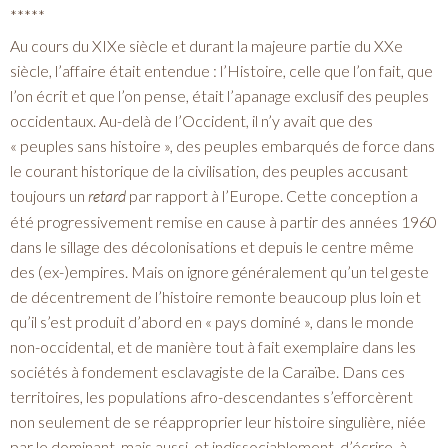
*****
Au cours du XIXe siècle et durant la majeure partie du XXe
siècle, l’affaire était entendue : l’Histoire, celle que l’on fait, que
l’on écrit et que l’on pense, était l’apanage exclusif des peuples
occidentaux. Au-delà de l’Occident, il n’y avait que des
« peuples sans histoire », des peuples embarqués de force dans
le courant historique de la civilisation, des peuples accusant
toujours un
retard
par rapport à l’Europe. Cette conception a
été progressivement remise en cause à partir des années 1960
dans le sillage des décolonisations et depuis le centre même
des (ex-)empires. Mais on ignore généralement qu’un tel geste
de décentrement de l’histoire remonte beaucoup plus loin et
qu’il s’est produit d’abord en « pays dominé », dans le monde
non-occidental, et de manière tout à fait exemplaire dans les
sociétés à fondement esclavagiste de la Caraïbe. Dans ces
territoires, les populations afro-descendantes s’efforcèrent
non seulement de se réapproprier leur histoire singulière, niée
par le dominant, mais aussi, et indissociablement, d’écrire, à