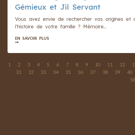
Gémieux et Jil Servant
Vous avez envie de rechercher vos origines et 
l’histoire de votre famille ? Mémoire...
EN SAVOIR PLUS
1
2
3
4
5
6
7
8
9
10
11
12
1
31
32
33
34
35
36
37
38
39
40
5