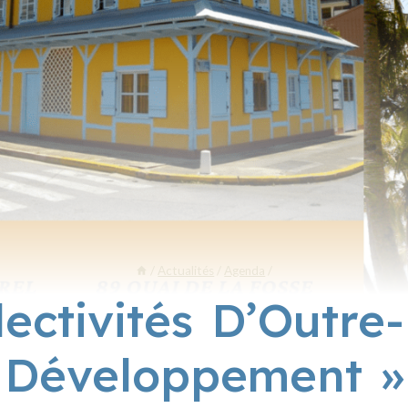
/
Actualités
/
Agenda
/
ectivités D’Outre
Développement »