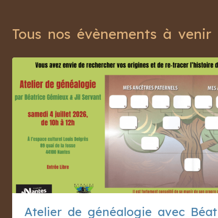
Tous nos évènements à venir
Atelier de généalogie avec Béat