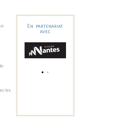
us
En partenariat
avec
de
ec les