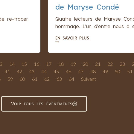
de Maryse Condé
de re-tracer
Quatre lecteurs de Maryse Cond
hommage. L'un d'entre nous a eu
EN SAVOIR PLUS
3
14
15
16
17
18
19
20
21
22
23
41
42
43
44
45
46
47
48
49
50
51
8
59
60
61
62
63
64
Suivant
Voir tous les évènements