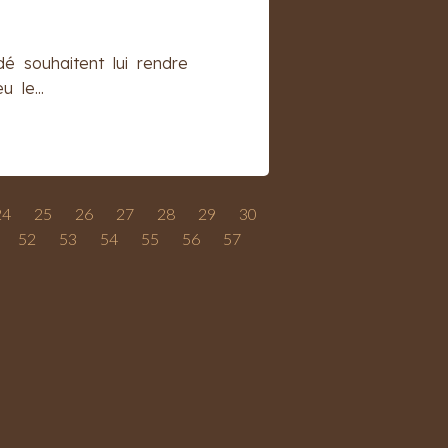
é souhaitent lui rendre
 le...
24
25
26
27
28
29
30
52
53
54
55
56
57