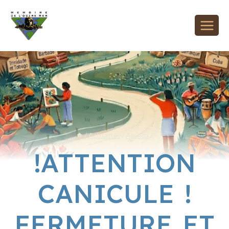
/
Actualités
/
Agenda
/
!ATTENTION
CANICULE !
FERMETURE ET