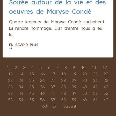
Soirée autour de la vie et des
oeuvres de Maryse Condé
Quatre lecteurs de Maryse Condé souhaitent
lui rendre hommage. L'un d'entre nous a eu
le...
EN SAVOIR PLUS
1
2
3
4
5
6
7
8
9
10
11
12
13
14
15
16
17
18
19
20
21
22
23
24
25
26
27
28
29
30
31
32
33
34
35
36
37
38
39
40
41
42
43
44
45
46
47
48
49
50
51
52
53
54
55
56
57
58
59
60
61
62
63
64
Suivant