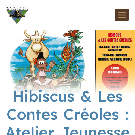
/
Actualités
/
Agenda
/
Hibiscus & Les
Contes Créoles :
Atelier Jeunesse