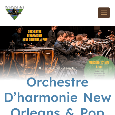
/
Actualités
/
Agenda
/
Orchestre
D’harmonie New
Orleans & Pop