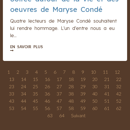
oeuvres de Maryse Condé
Quatre lecteurs de Maryse Condé souhaitent
lui rendre hommage. L'un d'entre nous a eu
le...
EN SAVOIR PLUS
1
2
3
4
5
6
7
8
9
10
11
12
13
14
15
16
17
18
19
20
21
22
23
24
25
26
27
28
29
30
31
32
33
34
35
36
37
38
39
40
41
42
43
44
45
46
47
48
49
50
51
52
53
54
55
56
57
58
59
60
61
62
63
64
Suivant