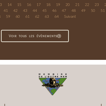
3
14
15
16
17
18
19
20
21
22
23
41
42
43
44
45
46
47
48
49
50
51
8
59
60
61
62
63
64
Suivant
Voir tous les évènements