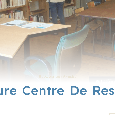
/
Actualités
/
Agenda
/
ure Centre De Res