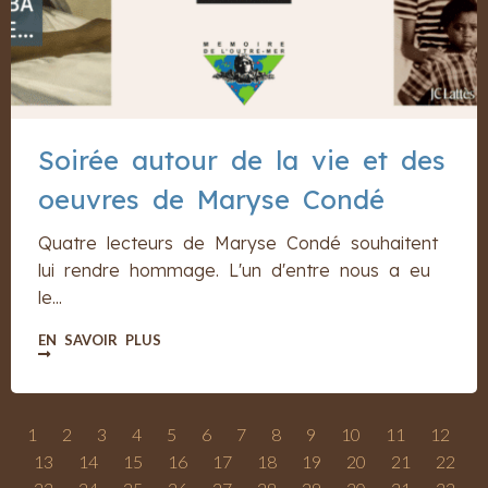
Soirée autour de la vie et des
oeuvres de Maryse Condé
Quatre lecteurs de Maryse Condé souhaitent
lui rendre hommage. L'un d'entre nous a eu
le...
EN SAVOIR PLUS
1
2
3
4
5
6
7
8
9
10
11
12
13
14
15
16
17
18
19
20
21
22