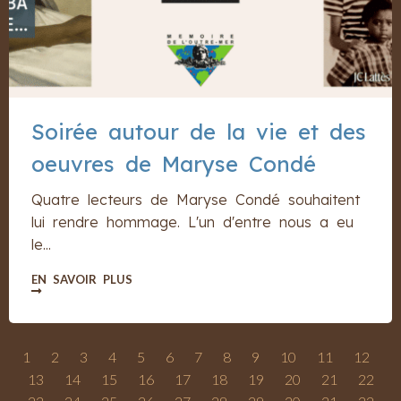
Soirée autour de la vie et des
oeuvres de Maryse Condé
Quatre lecteurs de Maryse Condé souhaitent
lui rendre hommage. L'un d'entre nous a eu
le...
EN SAVOIR PLUS
1
2
3
4
5
6
7
8
9
10
11
12
13
14
15
16
17
18
19
20
21
22