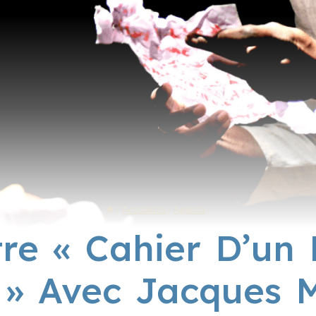
/
Actualités
/
Agenda
/
re « Cahier D’un
 » Avec Jacques M