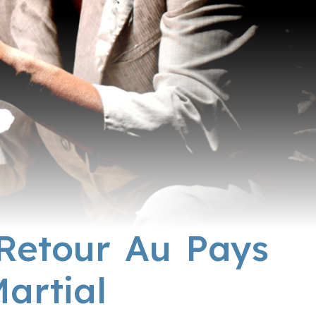
 Retour Au Pays
artial