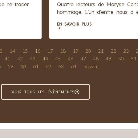
de re-tracer
Quatre lecteurs de Maryse Cond
hommage. L'un d'entre nous a eu
EN SAVOIR PLUS
3
14
15
16
17
18
19
20
21
22
23
41
42
43
44
45
46
47
48
49
50
51
8
59
60
61
62
63
64
Suivant
Voir tous les évènements