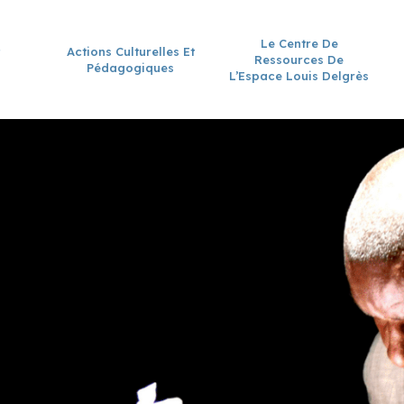
Le Centre De
Actions Culturelles Et
Ressources De
Pédagogiques
L’Espace Louis Delgrès