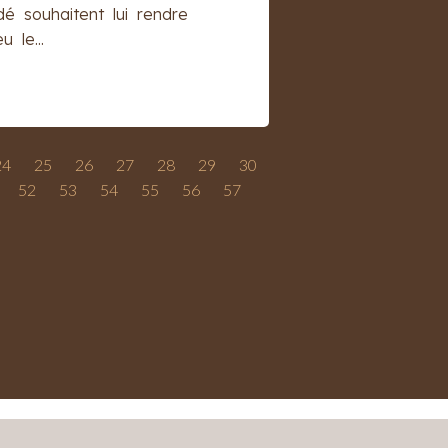
é souhaitent lui rendre
 le...
24
25
26
27
28
29
30
52
53
54
55
56
57