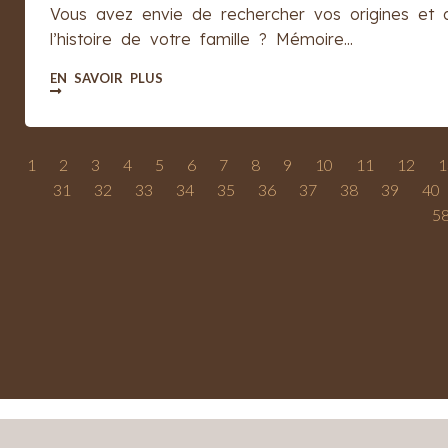
Vous avez envie de rechercher vos origines et 
l’histoire de votre famille ? Mémoire...
EN SAVOIR PLUS
1
2
3
4
5
6
7
8
9
10
11
12
1
31
32
33
34
35
36
37
38
39
40
5