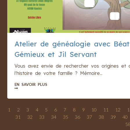
Atelier de généalogie avec Béat
Gémieux et Jil Servant
Vous avez envie de rechercher vos origines et 
l’histoire de votre famille ? Mémoire...
EN SAVOIR PLUS
1
2
3
4
5
6
7
8
9
10
11
12
1
31
32
33
34
35
36
37
38
39
40
5