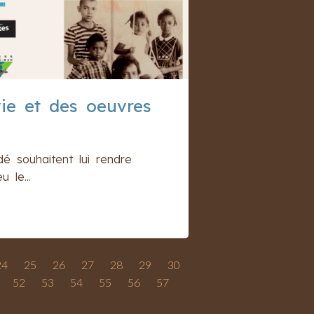
vie et des oeuvres
é souhaitent lui rendre
 le...
24
25
26
27
28
29
30
52
53
54
55
56
57