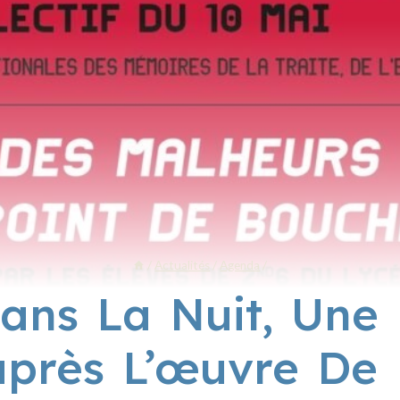
/
Actualités
/
Agenda
/
ans La Nuit, Une 
près L’œuvre De 