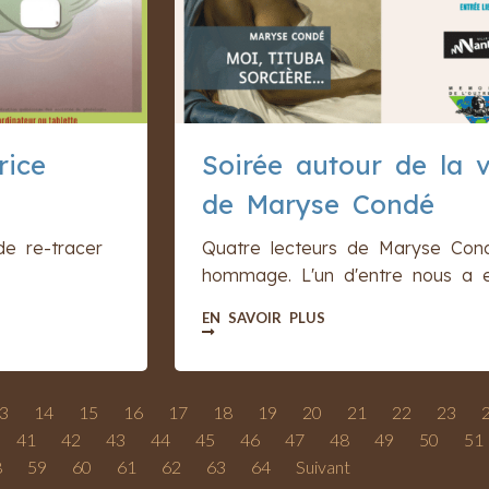
rice
Soirée autour de la 
de Maryse Condé
de re-tracer
Quatre lecteurs de Maryse Cond
hommage. L'un d'entre nous a eu
EN SAVOIR PLUS
3
14
15
16
17
18
19
20
21
22
23
41
42
43
44
45
46
47
48
49
50
51
8
59
60
61
62
63
64
Suivant