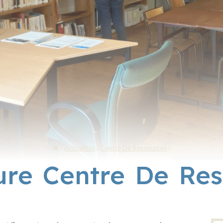
/
Actualités
/
Centre De Ressources
/
ure Centre De Res