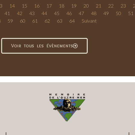
3
14
15
16
17
18
19
20
21
22
23
41
42
43
44
45
46
47
48
49
50
51
8
59
60
61
62
63
64
Suivant
Voir tous les évènements