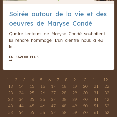
Soirée autour de la vie et des
oeuvres de Maryse Condé
Quatre lecteurs de Maryse Condé souhaitent
lui rendre hommage. L'un d'entre nous a eu
le...
EN SAVOIR PLUS
1
2
3
4
5
6
7
8
9
10
11
12
13
14
15
16
17
18
19
20
21
22
23
24
25
26
27
28
29
30
31
32
33
34
35
36
37
38
39
40
41
42
43
44
45
46
47
48
49
50
51
52
53
54
55
56
57
58
59
60
61
62