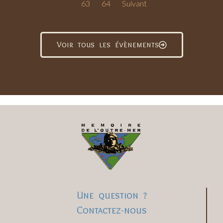
63
64
Suivant
Voir tous les évènements
Une question ?
Contactez-nous