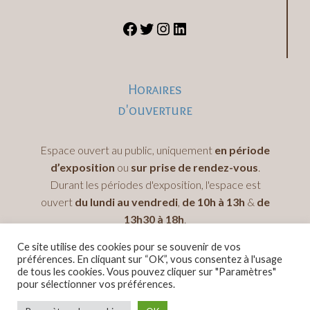
Horaires
d'ouverture
Espace ouvert au public, uniquement
en période
d’exposition
ou
sur prise de rendez-vous
.
Durant les périodes d'exposition, l'espace est
ouvert
du lundi au vendredi
,
de 10h à 13h
&
de
13h30 à 18h
.
Ce site utilise des cookies pour se souvenir de vos
préférences. En cliquant sur “OK”, vous consentez à l'usage
de tous les cookies. Vous pouvez cliquer sur "Paramètres"
pour sélectionner vos préférences.
© 2026 Mémoire de l'Outre-Mer -
Mentions légales